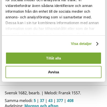
vidarebefordrar även sådana identifierare och annan
information från din enhet till de sociala medier och
annons- och analysföretag som vi samarbetar med.
Dessa kan i sin tur kombinera informationen med annan
information som du har tillhandahållit eller som de har
samlat in när du har använt deras tjänster. Du kan
Nu är en dag förliden
och natten kommer visst.
förändra användningen av kakor genom att förändra
Visa detaljer
Från oss är solen skriden.
inställningarna från
Kakor (cookies)
-länken i nedre delen
Bliv hos oss, Jesus Krist.
av sidan.
Giv oss en stadig tro
Tillåt alla
och alltid oss bevara,
så att vi utan fara
får gå till nattens ro.
Avvisa
Svensk 1682, bearb. | Melodi: Fransk 1557.
Samma melodi:
5
|
37
|
43
|
377
|
408
Avdelning:
Morgon och afton